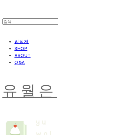
입점처
SHOP
ABOUT
Q&A
유월은