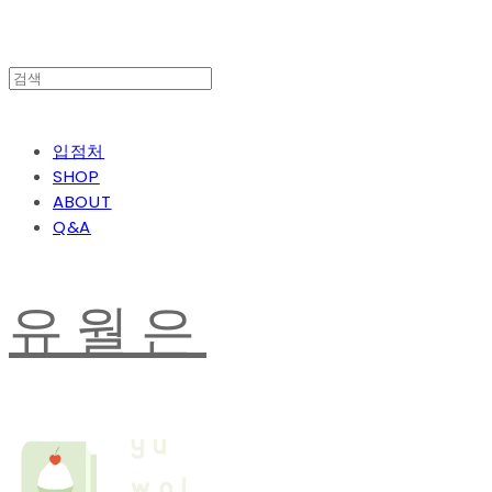
입점처
SHOP
ABOUT
Q&A
유월은