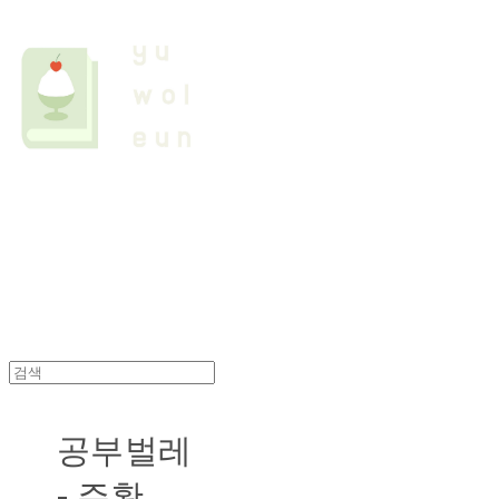
공부벌레
- 주황