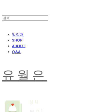
입점처
SHOP
ABOUT
Q&A
유월은